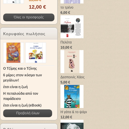
12,00 €
το τρένο
6,00 €
Όλες οι προσφορές
Κορυφαίες πωλήσεις
Πελότα
10,00 €
Ο Τζίμης και ο Τζίνης
6 μέρες στον κόσμο των
Δεσποινίς Χάος
μεγάλων!
5,00 €
έτσι είναι η ζωή
Η πεταλούδα από τον
παράδεισο
έτσι είναι η ζωή (eBook)
Η γάτα & το ψάρι
Προβολή όλων
12,00 €