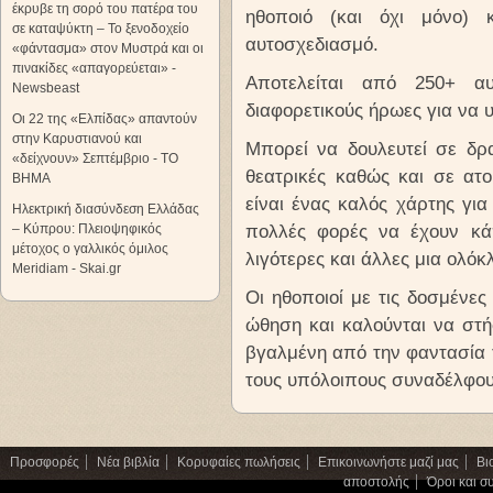
έκρυβε τη σορό του πατέρα του
ηθοποιό (και όχι μόνο) 
σε καταψύκτη – Το ξενοδοχείο
αυτοσχεδιασμό.
«φάντασμα» στον Μυστρά και οι
πινακίδες «απαγορεύεται» -
Αποτελείται από 250+ α
Newsbeast
διαφορετικούς ήρωες για να 
Οι 22 της «Ελπίδας» απαντούν
στην Καρυστιανού και
Μπορεί να δουλευτεί σε δρα
«δείχνουν» Σεπτέμβριο - ΤΟ
θεατρικές καθώς και σε ατο
ΒΗΜΑ
είναι ένας καλός χάρτης για
Ηλεκτρική διασύνδεση Ελλάδας
– Κύπρου: Πλειοψηφικός
πολλές φορές να έχουν κά
μέτοχος ο γαλλικός όμιλος
λιγότερες και άλλες μια ολόκ
Meridiam - Skai.gr
Οι ηθοποιοί με τις δοσμένε
ώθηση και καλούνται να στ
βγαλμένη από την φαντασία 
τους υπόλοιπους συναδέλφου
Προσφορές
Νέα βιβλία
Κορυφαίες πωλήσεις
Επικοινωνήστε μαζί μας
Βι
αποστολής
Όροι και σ