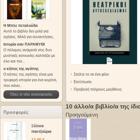
Η Μπλε πεταλούδα
Αυτό το βιβλίο δεν μιλά για
σχέσεις. Μιλά για συναντήσεις.
Ιστορία σαν ΠΑΡΑΜΥΘΙ
Ο πόλεμος ανάμεσά στις δυο
μυστικές κοινωνίες καλπάζει με
όλο και πιο...
ο κήπος της αγάπης
Ο κήπος της αγάπης είναι μια
Στείλτε το σε ένα φίλο
τρυφερή ιστορία για ένα κορίτσι,
Εκτύπωση
που κάνει...
Προβολή πλήρους μεγέθους
Όλες οι νέες κυκλοφορίες
10 άλλο/α βιβλίο/α της ίδ
Προσφορές
Προηγούμενη
Ξύλινα
παντζούρια
13,00 €