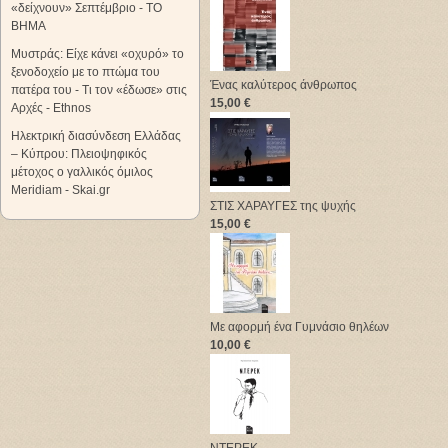
«δείχνουν» Σεπτέμβριο - ΤΟ
ΒΗΜΑ
Μυστράς: Είχε κάνει «οχυρό» το
ξενοδοχείο με το πτώμα του
Ένας καλύτερος άνθρωπος
πατέρα του - Τι τον «έδωσε» στις
15,00 €
Αρχές - Ethnos
Ηλεκτρική διασύνδεση Ελλάδας
– Κύπρου: Πλειοψηφικός
μέτοχος ο γαλλικός όμιλος
Meridiam - Skai.gr
ΣΤΙΣ ΧΑΡΑΥΓΕΣ της ψυχής
15,00 €
Με αφορμή ένα Γυμνάσιο θηλέων
10,00 €