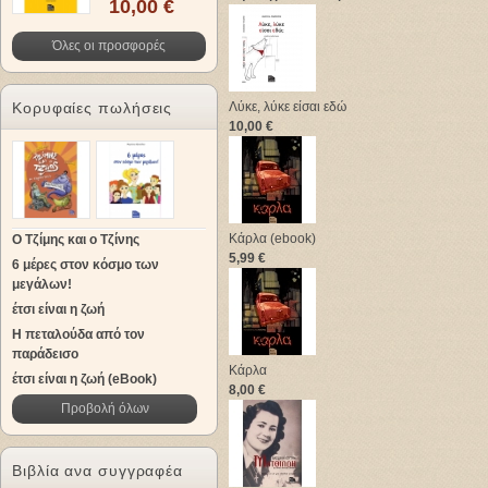
10,00 €
Όλες οι προσφορές
Κορυφαίες πωλήσεις
Λύκε, λύκε είσαι εδώ
10,00 €
Κάρλα (ebook)
Ο Τζίμης και ο Τζίνης
5,99 €
6 μέρες στον κόσμο των
μεγάλων!
έτσι είναι η ζωή
Η πεταλούδα από τον
παράδεισο
Κάρλα
έτσι είναι η ζωή (eBook)
8,00 €
Προβολή όλων
Βιβλία ανα συγγραφέα