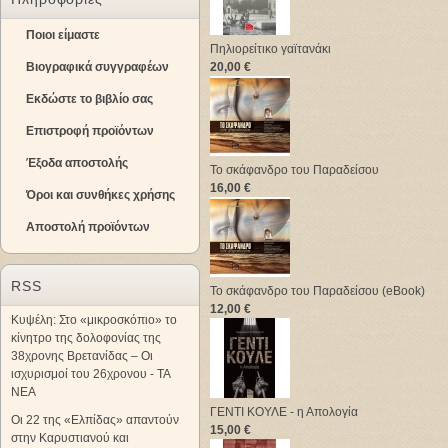
Ποιοι είμαστε
Πηλιορείτικο γαϊτανάκι
Βιογραφικά συγγραφέων
20,00 €
Εκδώστε το βιβλίο σας
Επιστροφή προϊόντων
Έξοδα αποστολής
Το σκάφανδρο του Παραδείσου
16,00 €
Όροι και συνθήκες χρήσης
Αποστολή προϊόντων
RSS
Το σκάφανδρο του Παραδείσου (eBook)
12,00 €
Κυψέλη: Στο «μικροσκόπιο» το
κίνητρο της δολοφονίας της
38χρονης Βρετανίδας – Οι
ισχυρισμοί του 26χρονου - ΤΑ
ΝΕΑ
ΓΕΝΤΙ ΚΟΥΛΕ - η Απολογία
Οι 22 της «Ελπίδας» απαντούν
15,00 €
στην Καρυστιανού και