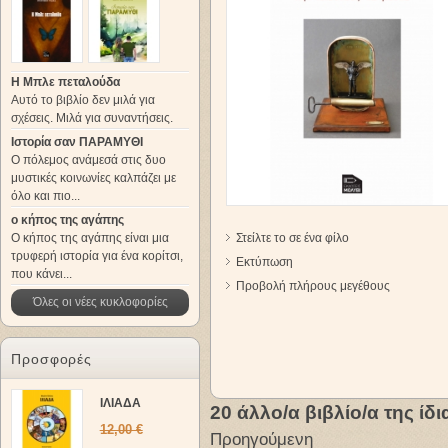
Η Μπλε πεταλούδα
Αυτό το βιβλίο δεν μιλά για
σχέσεις. Μιλά για συναντήσεις.
Ιστορία σαν ΠΑΡΑΜΥΘΙ
Ο πόλεμος ανάμεσά στις δυο
μυστικές κοινωνίες καλπάζει με
όλο και πιο...
ο κήπος της αγάπης
Ο κήπος της αγάπης είναι μια
Στείλτε το σε ένα φίλο
τρυφερή ιστορία για ένα κορίτσι,
Εκτύπωση
που κάνει...
Προβολή πλήρους μεγέθους
Όλες οι νέες κυκλοφορίες
Προσφορές
ΙΛΙΑΔΑ
20 άλλο/α βιβλίο/α της ίδ
12,00 €
Προηγούμενη