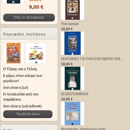
9,00 €
Όλες οι προσφορές
Παν-όραμα
18,00 €
Κορυφαίες πωλήσεις
ΟΙ ΑΓΩΝΕΣ ΓΙΑ ΤΗΝ ΕΛΕΥΘΕΡΙΑ ΤΗΣ...
18,00 €
Ο Τζίμης και ο Τζίνης
6 μέρες στον κόσμο των
μεγάλων!
έτσι είναι η ζωή
ΟΙ ΣΚΟΤΩΜΕΝΟΙ
Η πεταλούδα από τον
18,00 €
παράδεισο
έτσι είναι η ζωή (eBook)
Προβολή όλων
Μετοικεσίες Ηπειρωτών στην...