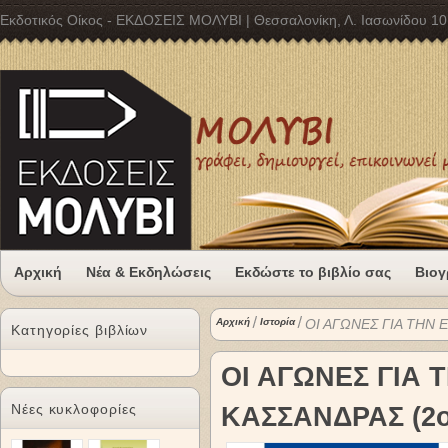
Εκδοτικός Οίκος - ΕΚΔΟΣΕΙΣ ΜΟΛΥΒΙ | Θεσσαλονίκη, Λ. Ιασωνίδου 10
Αρχική
Νέα & Εκδηλώσεις
Εκδώστε το βιβλίο σας
Βιογ
Αρχική
Ιστορία
ΟΙ ΑΓΩΝΕΣ ΓΙΑ ΤΗΝ 
Κατηγορίες βιβλίων
ΟΙ ΑΓΩΝΕΣ ΓΙΑ 
Νέες κυκλοφορίες
ΚΑΣΣΑΝΔΡΑΣ (2ο