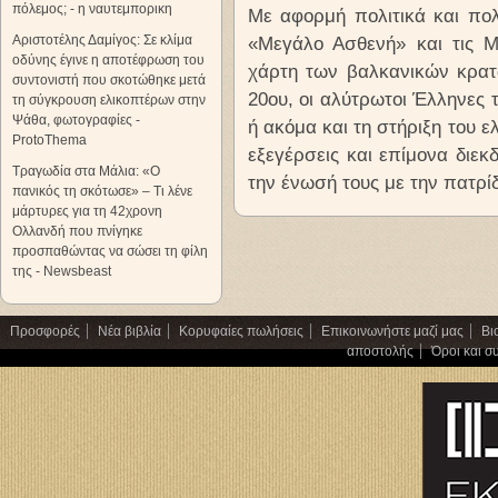
πόλεμος; - η ναυτεμπορικη
Με αφορμή πολιτικά και πολ
Αριστοτέλης Δαμίγος: Σε κλίμα
«Μεγάλο Ασθενή» και τις Μ
οδύνης έγινε η αποτέφρωση του
χάρτη των βαλκανικών κρατώ
συντονιστή που σκοτώθηκε μετά
20ου, οι αλύτρωτοι Έλληνες 
τη σύγκρουση ελικοπτέρων στην
Ψάθα, φωτογραφίες -
ή ακόμα και τη στήριξη του 
ProtoThema
εξεγέρσεις και επίμονα διεκ
Τραγωδία στα Μάλια: «Ο
την ένωσή τους με την πατρί
πανικός τη σκότωσε» – Τι λένε
μάρτυρες για τη 42χρονη
Ολλανδή που πνίγηκε
προσπαθώντας να σώσει τη φίλη
της - Newsbeast
Προσφορές
Νέα βιβλία
Κορυφαίες πωλήσεις
Επικοινωνήστε μαζί μας
Βι
αποστολής
Όροι και σ