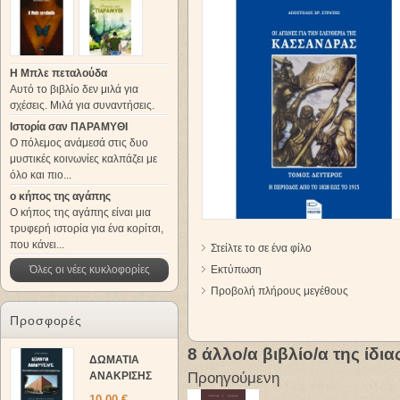
Η Μπλε πεταλούδα
Αυτό το βιβλίο δεν μιλά για
σχέσεις. Μιλά για συναντήσεις.
Ιστορία σαν ΠΑΡΑΜΥΘΙ
Ο πόλεμος ανάμεσά στις δυο
μυστικές κοινωνίες καλπάζει με
όλο και πιο...
ο κήπος της αγάπης
Ο κήπος της αγάπης είναι μια
τρυφερή ιστορία για ένα κορίτσι,
που κάνει...
Στείλτε το σε ένα φίλο
Όλες οι νέες κυκλοφορίες
Εκτύπωση
Προβολή πλήρους μεγέθους
Προσφορές
8 άλλο/α βιβλίο/α της ίδια
ΔΩΜΑΤΙΑ
ΑΝΑΚΡΙΣΗΣ
Προηγούμενη
10,00 €