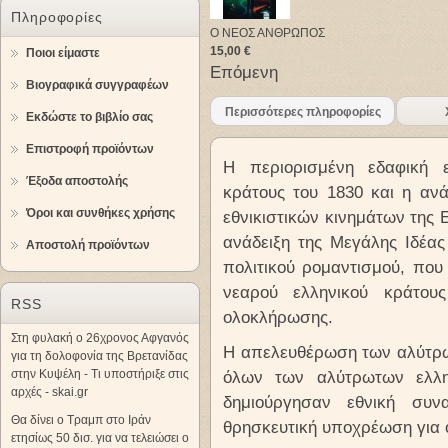
Πληροφορίες
Ο ΝΕΟΣ ΑΝΘΡΩΠΟΣ
15,00 €
Ποιοι είμαστε
Επόμενη
Βιογραφικά συγγραφέων
Περισσότερες πληροφορίες
Εκδώστε το βιβλίο σας
Επιστροφή προϊόντων
Η περιορισμένη εδαφική ε
Έξοδα αποστολής
κράτους του 1830 και η αν
Όροι και συνθήκες χρήσης
εθνικιστικών κινημάτων της
ανάδειξη της Μεγάλης Ιδέας
Αποστολή προϊόντων
πολιτικού ρομαντισμού, που 
νεαρού ελληνικού κράτου
RSS
ολοκλήρωσης.
Στη φυλακή ο 26χρονος Αφγανός
Η απελευθέρωση των αλύτρω
για τη δολοφονία της Βρετανίδας
στην Κυψέλη - Τι υποστήριξε στις
όλων των αλύτρωτων ελλη
αρχές - skai.gr
δημιούργησαν εθνική συν
Θα δίνει ο Τραμπ στο Ιράν
θρησκευτική υποχρέωση για 
ετησίως 50 δισ. για να τελειώσει ο