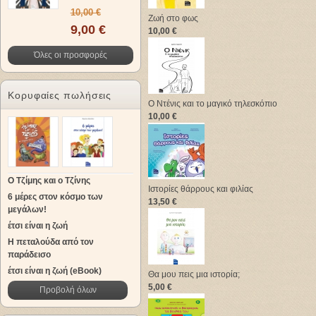
10,00 €
Ζωή στο φως
9,00 €
10,00 €
Όλες οι προσφορές
Κορυφαίες πωλήσεις
Ο Ντένις και το μαγικό τηλεσκόπιο
10,00 €
Ο Τζίμης και ο Τζίνης
Ιστορίες θάρρους και φιλίας
6 μέρες στον κόσμο των
13,50 €
μεγάλων!
έτσι είναι η ζωή
Η πεταλούδα από τον
παράδεισο
έτσι είναι η ζωή (eBook)
Θα μου πεις μια ιστορία;
5,00 €
Προβολή όλων