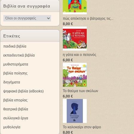
Βιβλία ανα συγγραφέα
πώς απόκτησε ο βάτραχος τις...
8,00 €
Ετικέτες
παιδικά βιβλία
η γάτα και ο πετεινός
εκπαιδευτικά βιβλία
6,00 €
μυθιστορήματα
βιβλία ποίησης
διηγήματα
Το θαύμα των σκύλων
ψηφιακά βιβλία (eBooks)
6,00 €
βιβλία ιστορίας
θεατρικά βιβλία
συλλογικά έργα
μυθολογία
Το καλοκαίρι στον φάρο
8,00 €