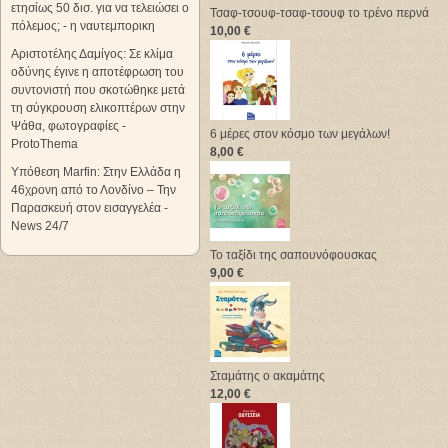
ετησίως 50 δισ. για να τελειώσει ο
Τσαφ-τσουφ-τσαφ-τσουφ το τρένο περνά
πόλεμος; - η ναυτεμπορικη
10,00 €
Αριστοτέλης Δαμίγος: Σε κλίμα
οδύνης έγινε η αποτέφρωση του
συντονιστή που σκοτώθηκε μετά
τη σύγκρουση ελικοπτέρων στην
Ψάθα, φωτογραφίες -
6 μέρες στον κόσμο των μεγάλων!
ProtoThema
8,00 €
Υπόθεση Marfin: Στην Ελλάδα η
46χρονη από το Λονδίνο – Την
Παρασκευή στον εισαγγελέα -
News 24/7
Το ταξίδι της σαπουνόφουσκας
9,00 €
Σταμάτης ο ακαμάτης
12,00 €