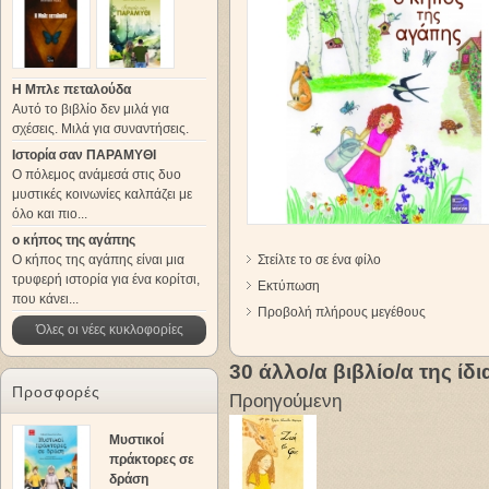
Η Μπλε πεταλούδα
Αυτό το βιβλίο δεν μιλά για
σχέσεις. Μιλά για συναντήσεις.
Ιστορία σαν ΠΑΡΑΜΥΘΙ
Ο πόλεμος ανάμεσά στις δυο
μυστικές κοινωνίες καλπάζει με
όλο και πιο...
ο κήπος της αγάπης
Ο κήπος της αγάπης είναι μια
Στείλτε το σε ένα φίλο
τρυφερή ιστορία για ένα κορίτσι,
Εκτύπωση
που κάνει...
Προβολή πλήρους μεγέθους
Όλες οι νέες κυκλοφορίες
30 άλλο/α βιβλίο/α της ίδ
Προσφορές
Προηγούμενη
Μυστικοί
πράκτορες σε
δράση