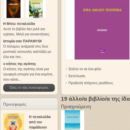
Η Μπλε πεταλούδα
Αυτό το βιβλίο δεν μιλά για
σχέσεις. Μιλά για συναντήσεις.
Ιστορία σαν ΠΑΡΑΜΥΘΙ
Ο πόλεμος ανάμεσά στις δυο
μυστικές κοινωνίες καλπάζει με
όλο και πιο...
ο κήπος της αγάπης
Ο κήπος της αγάπης είναι μια
Στείλτε το σε ένα φίλο
τρυφερή ιστορία για ένα κορίτσι,
Εκτύπωση
που κάνει...
Προβολή πλήρους μεγέθους
Όλες οι νέες κυκλοφορίες
19 άλλο/α βιβλίο/α της ίδ
Προσφορές
Προηγούμενη
Η πεταλούδα
από τον
παράδεισο