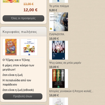
13,00 €
Το μπλε πλέγμα
12,00 €
9,00 €
Όλες οι προσφορές
Κορυφαίες πωλήσεις
ΠΑΡΑΘΥΡΑ
10,00 €
Ο Τζίμης και ο Τζίνης
Ψυχ-ώσεις σε μπλε μαρέν
6 μέρες στον κόσμο των
10,00 €
μεγάλων!
έτσι είναι η ζωή
Η πεταλούδα από τον
παράδεισο
έτσι είναι η ζωή (eBook)
Ιστορίες γυναικών ή Άτεχνο κολάζ...
10,00 €
Προβολή όλων