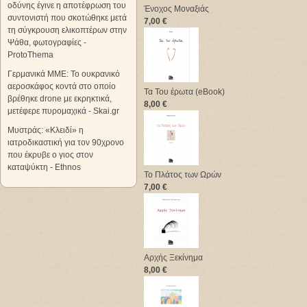
οδύνης έγινε η αποτέφρωση του
Ένοχος Μοναξιάς
συντονιστή που σκοτώθηκε μετά
7,00 €
τη σύγκρουση ελικοπτέρων στην
Ψάθα, φωτογραφίες -
ProtoThema
Γερμανικά ΜΜΕ: Το ουκρανικό
αεροσκάφος κοντά στο οποίο
Τα Του έρωτα (eBook)
βρέθηκε drone με εκρηκτικά,
8,00 €
μετέφερε πυρομαχικά - Skai.gr
Μυστράς: «Κλειδί» η
ιατροδικαστική για τον 90χρονο
που έκρυβε ο γιος στον
καταψύκτη - Ethnos
Το Πλάτος των Ωρών
7,00 €
Αρχής Ξεκίνημα
8,00 €