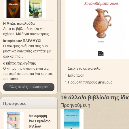
Η Μπλε πεταλούδα
Αυτό το βιβλίο δεν μιλά για
σχέσεις. Μιλά για συναντήσεις.
Ιστορία σαν ΠΑΡΑΜΥΘΙ
Ο πόλεμος ανάμεσά στις δυο
μυστικές κοινωνίες καλπάζει με
όλο και πιο...
ο κήπος της αγάπης
Ο κήπος της αγάπης είναι μια
Στείλτε το σε ένα φίλο
τρυφερή ιστορία για ένα κορίτσι,
Εκτύπωση
που κάνει...
Προβολή πλήρους μεγέθους
Όλες οι νέες κυκλοφορίες
19 άλλο/α βιβλίο/α της ίδ
Προσφορές
Προηγούμενη
Με αφορμή
ένα Γυμνάσιο
θηλέων