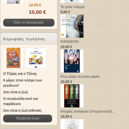
12,00 €
Το μπλε πλέγμα
10,00 €
9,00 €
Όλες οι προσφορές
Κορυφαίες πωλήσεις
ΠΑΡΑΘΥΡΑ
10,00 €
Ο Τζίμης και ο Τζίνης
Ψυχ-ώσεις σε μπλε μαρέν
6 μέρες στον κόσμο των
10,00 €
μεγάλων!
έτσι είναι η ζωή
Η πεταλούδα από τον
παράδεισο
έτσι είναι η ζωή (eBook)
Ιστορίες γυναικών ή Άτεχνο κολάζ...
10,00 €
Προβολή όλων