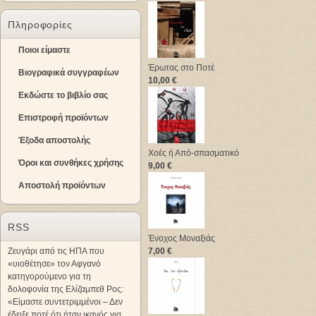
Πληροφορίες
Ποιοι είμαστε
Έρωτας στο Ποτέ
Βιογραφικά συγγραφέων
10,00 €
Εκδώστε το βιβλίο σας
Επιστροφή προϊόντων
Έξοδα αποστολής
Χοές ή Από-σπασματικό
Όροι και συνθήκες χρήσης
9,00 €
Αποστολή προϊόντων
RSS
Ένοχος Μοναξιάς
Ζευγάρι από τις ΗΠΑ που
7,00 €
«υιοθέτησε» τον Αφγανό
κατηγορούμενο για τη
δολοφονία της Ελίζαμπεθ Ρος:
«Είμαστε συντετριμμένοι – Δεν
έδειξε ποτέ ότι ήταν ικανός για