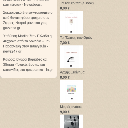
Τα Του έρωτα (eBook)
κάτι τέτοιο» - Newsbeast
8,00 €
Σοκαριστικό βίντεο-ντοκουμέντο
από θανατηφόρο τροχαίο στις
Σέρρες: Νεκροί μάνα και γιος -
gazzetta.gr
Υπόθεση Marfin: Στην Ελλάδα η
Το Πλάτος των Ωρών
46χρονη από το Λονδίνο – Την
7,00 €
Παρασκευή στον εισαγγελέα -
news247.gr
Καιρός: Ισχυροί βοριάδες και
38άρια -Τοπικές βροχές και
καταιγίδες στα ηπειρωτικά - In.gr
Αρχής Ξεκίνημα
8,00 €
Μικρές ανάσες
9,00 €